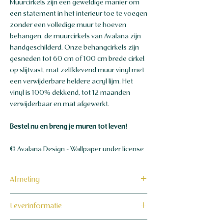
Muurcirkels zijn een geweldige manier om
een statement in het interieur toe te voegen
zonder een volledige muur te hoeven
behangen, de muurcirkels van Avalana zijn
handgeschilderd. Onze behangcirkels zijn
gesneden tot 60 cm of 100 cm brede cirkel
op slijtvast, mat zelfklevend muur vinyl met
een verwijderbare heldere acryl lijm. Het
vinyl is 100% dekkend, tot 12 maanden
verwijderbaar en mat afgewerkt.
Bestel nu en breng je muren tot leven!
© Avalana Design - Wallpaper under license
Afmeting
Keuze uit een diameter van 60
Leverinformatie
centimeter of 100 centimeter.