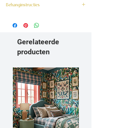
160 grams non-woven behang
Behanginstructies
Bekijk hier onze behanginstructies.
Gerelateerde
producten