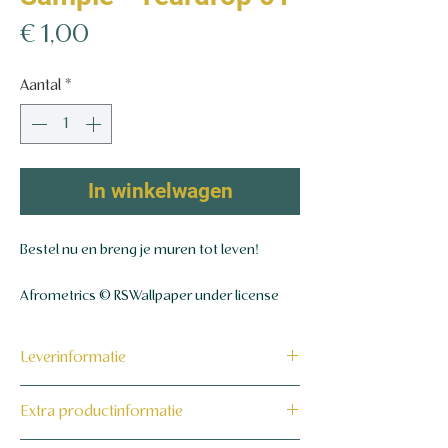
Prijs
€ 1,00
Aantal
*
In winkelwagen
Bestel nu en breng je muren tot leven!
Afrometrics © RSWallpaper under license
Leverinformatie
Dit product wordt binnen 7 tot 10
Extra productinformatie
werkdagen op maat voor jou gemaakt en
verzonden.