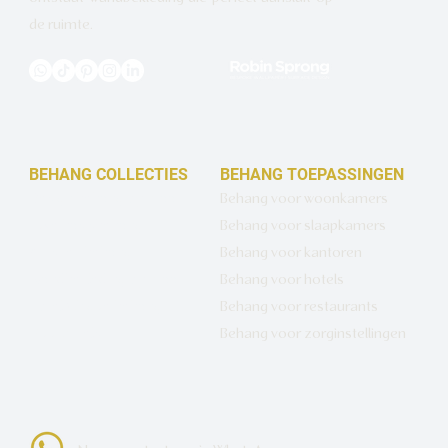
de ruimte.
BEHANG COLLECTIES
BEHANG TOEPASSINGEN
Design behang op maat
Behang voor woonkamers
Luxe basisbehang
Behang voor slaapkamers
Artistiek behang
Behang voor kantoren
Wandbekleding op maat
Behang voor hotels
Hotel Chique behang
Behang voor restaurants
Muurcirkels
Behang voor zorginstellingen