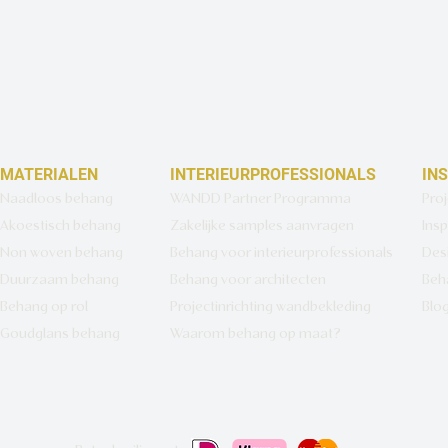
MATERIALEN
INTERIEURPROFESSIONALS
IN
Naadloos behang
WANDD Partner Programma
Pro
Akoestisch behang
Zakelijke samples aanvragen
Insp
Non woven behang
Behang voor interieurprofessionals
Des
Duurzaam behang
Behang voor architecten
Beh
Behang op rol
Projectinrichting wandbekleding
Blo
Goudglans behang
Waarom behang op maat?