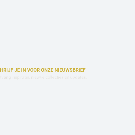
HRIJF JE IN VOOR ONZE NIEUWSBRIEF
vang inspiratie, nieuwe collecties en updates.