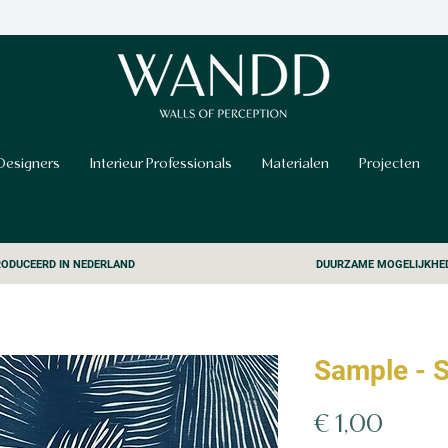
Designers
Interieur Professionals
Materialen
Projecten
ODUCEERD IN NEDERLAND
DUURZAME MOGELIJKHE
Sample - 
Prijs
€ 1,00