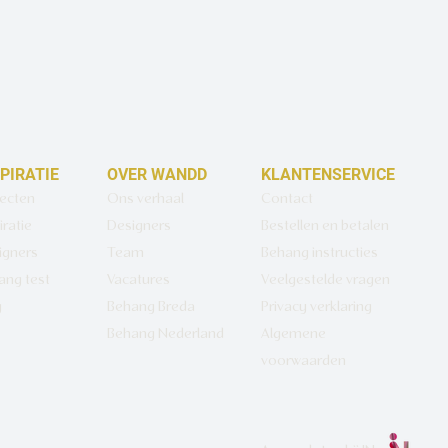
SPIRATIE
OVER WANDD
KLANTENSERVICE
jecten
Ons verhaal
Contact
iratie
Designers
Bestellen en betalen
igners
Team
Behang instructies
ang test
Vacatures
Veelgestelde vragen
g
Behang Breda
Privacy verklaring
Behang Nederland
Algemene
voorwaarden