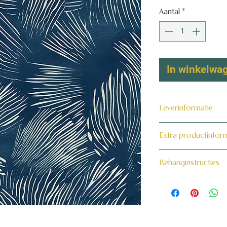
Aantal
*
In winkelwa
Leverinformatie
Dit product wordt 
Extra productinfor
maat voor jou gema
160 grams non-wo
Behanginstructies
Bekijk hier onze beh