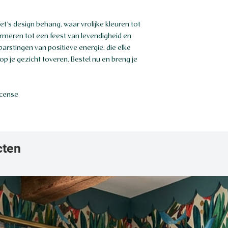
t's design behang, waar vrolijke kleuren tot
ormeren tot een feest van levendigheid en
barstingen van positieve energie, die elke
op je gezicht toveren. Bestel nu en breng je
icense
cten