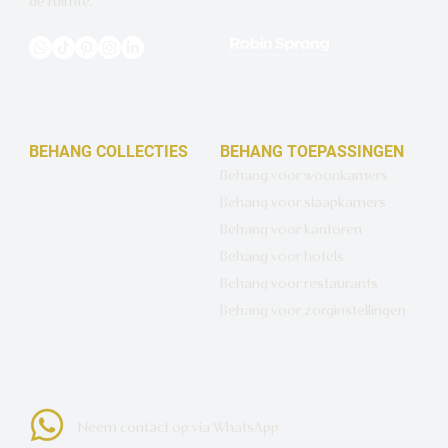
de ruimte.
BEHANG COLLECTIES
BEHANG TOEPASSINGEN
Design behang op maat
Behang voor woonkamers
Luxe basisbehang
Behang voor slaapkamers
Artistiek behang
Behang voor kantoren
Wandbekleding op maat
Behang voor hotels
Hotel Chique behang
Behang voor restaurants
Muurcirkels
Behang voor zorginstellingen
Neem contact op via WhatsApp