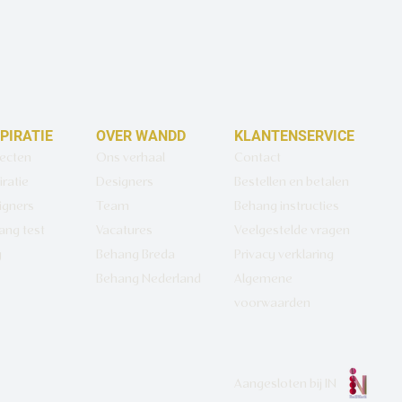
SPIRATIE
OVER WANDD
KLANTENSERVICE
jecten
Ons verhaal
Contact
iratie
Designers
Bestellen en betalen
igners
Team
Behang instructies
ang test
Vacatures
Veelgestelde vragen
g
Behang Breda
Privacy verklaring
Behang Nederland
Algemene
voorwaarden
Aangesloten bij
IN