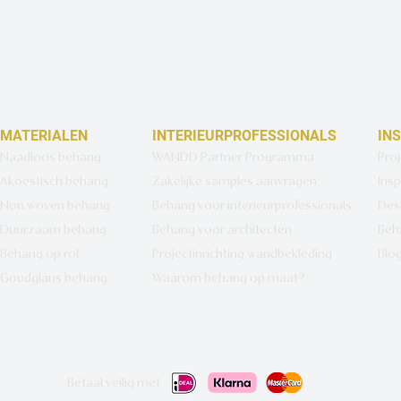
MATERIALEN
INTERIEURPROFESSIONALS
IN
Naadloos behang
WANDD Partner Programma
Pro
Akoestisch behang
Zakelijke samples aanvragen
Insp
Non woven behang
Behang voor interieurprofessionals
Des
Duurzaam behang
Behang voor architecten
Beh
Behang op rol
Projectinrichting wandbekleding
Blo
Goudglans behang
Waarom behang op maat?
Betaal veilig met