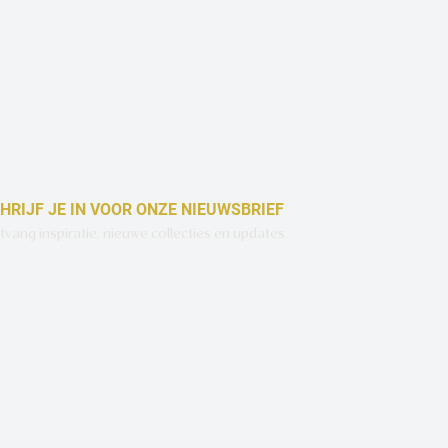
HRIJF JE IN VOOR ONZE NIEUWSBRIEF
vang inspiratie, nieuwe collecties en updates.