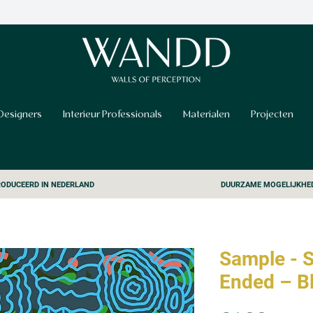
Designers
Interieur Professionals
Materialen
Projecten
ODUCEERD IN NEDERLAND
DUURZAME MOGELIJKHE
Sample - 
Ended – B