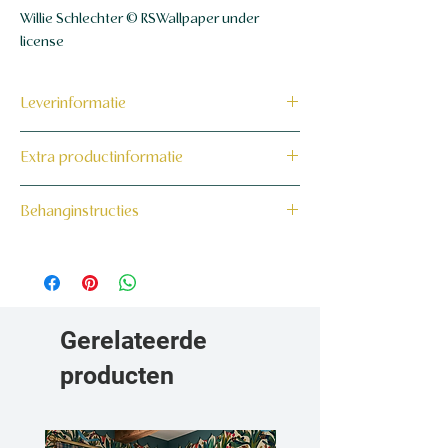
Willie Schlechter © RSWallpaper under
license
Leverinformatie
Dit product wordt binnen 7 tot 10
Extra productinformatie
werkdagen op maat voor jou gemaakt en
verzonden.
160 grams non-woven behang
Behanginstructies
Bekijk hier onze behanginstructies.
Gerelateerde
producten