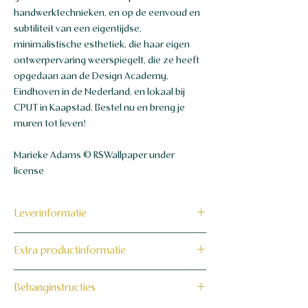
handwerktechnieken, en op de eenvoud en
subtiliteit van een eigentijdse,
minimalistische esthetiek, die haar eigen
ontwerpervaring weerspiegelt, die ze heeft
opgedaan aan de Design Academy,
Eindhoven in de Nederland, en lokaal bij
CPUT in Kaapstad. Bestel nu en breng je
muren tot leven!
Marieke Adams © RSWallpaper under
license
Leverinformatie
Dit product wordt binnen 7 tot 10
Extra productinformatie
werkdagen op maat voor jou gemaakt en
verzonden.
160 grams non-woven behang
Behanginstructies