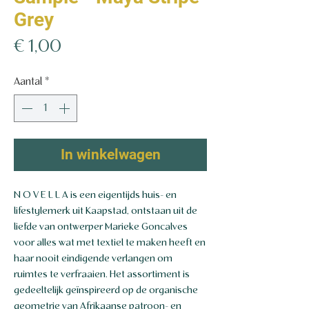
Grey
Prijs
€ 1,00
Aantal
*
In winkelwagen
N O V E L L A is een eigentijds huis- en
lifestylemerk uit Kaapstad, ontstaan ​​uit de
liefde van ontwerper Marieke Goncalves
voor alles wat met textiel te maken heeft en
haar nooit eindigende verlangen om
ruimtes te verfraaien. Het assortiment is
gedeeltelijk geïnspireerd op de organische
geometrie van Afrikaanse patroon- en