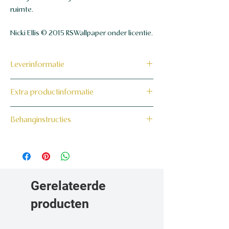
ruimte.
Nicki Ellis © 2015 RSWallpaper onder licentie.
Leverinformatie
Dit product wordt binnen 7 tot 10
Extra productinformatie
werkdagen op maat voor jou gemaakt en
verzonden.
160 grams non-woven behang
Behanginstructies
Bekijk hier onze behanginstructies.
Gerelateerde
producten