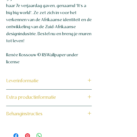
haar 7e verjaardag gaven, genaamd "It's a
big big world". Ze zet zich in voor het
verkennen van de Afrikaanse identiteit en de
ontwikkeling van de Zuid-Afrikaanse
designindustrie. Bestel nu en breng je muren
tot leven!
Renée Rossouw © RSWallpaper under
license
Leverinformatie
Dit product wordt binnen 7 tot 10
Extra productinformatie
werkdagen op maat voor jou gemaakt en
verzonden.
160 grams non-woven behang
Behanginstructies
Bekijk hier onze behanginstructies.