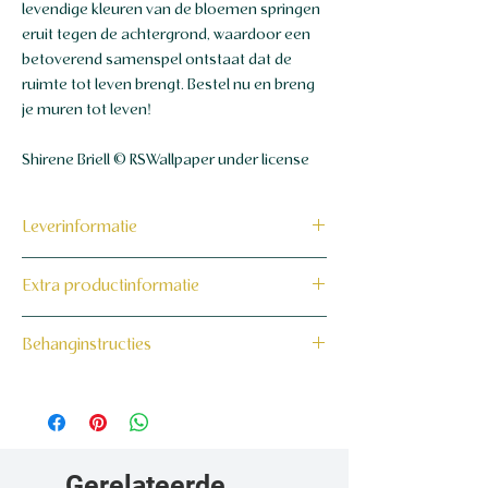
levendige kleuren van de bloemen springen
eruit tegen de achtergrond, waardoor een
betoverend samenspel ontstaat dat de
ruimte tot leven brengt. Bestel nu en breng
je muren tot leven!
Shirene Briell © RSWallpaper under license
Leverinformatie
Dit product wordt binnen 7 tot 10
Extra productinformatie
werkdagen op maat voor jou gemaakt en
verzonden.
160 grams non-woven behang
Behanginstructies
Bekijk hier onze behanginstructies.
Gerelateerde