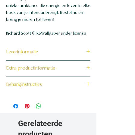
unieke ambiance die energie en leven in elke
hoek van je interieur brengt. Bestel nu en
breng je muren tot leven!
Richard Scott © RSWallpaper under license
Leverinformatie
Dit product wordt binnen 7 tot 10
Extra productinformatie
werkdagen op maat voor jou gemaakt en
verzonden.
160 grams non-woven behang
Behanginstructies
Bekijk hier onze behanginstructies.
Gerelateerde
producten