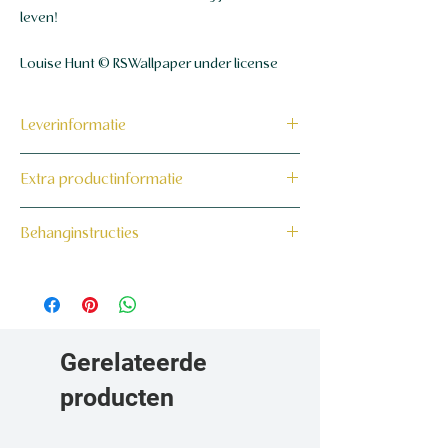
leven!
Louise Hunt © RSWallpaper under license
Leverinformatie
Dit product wordt binnen 7 tot 10
Extra productinformatie
werkdagen op maat voor jou gemaakt en
verzonden.
160 grams non-woven behang
Behanginstructies
Bekijk hier onze behanginstructies.
Gerelateerde
producten