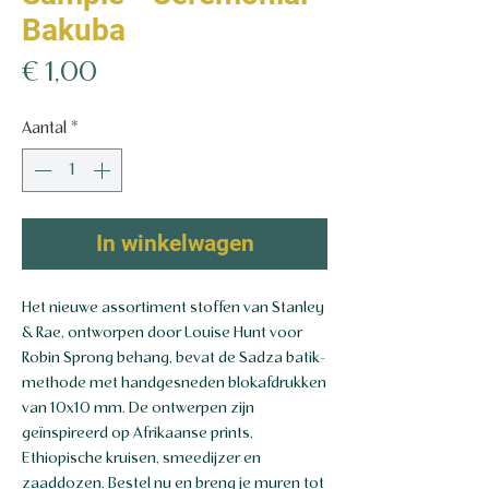
Bakuba
Prijs
€ 1,00
Aantal
*
In winkelwagen
Het nieuwe assortiment stoffen van Stanley
& Rae, ontworpen door Louise Hunt voor
Robin Sprong behang, bevat de Sadza batik-
methode met handgesneden blokafdrukken
van 10x10 mm. De ontwerpen zijn
geïnspireerd op Afrikaanse prints,
Ethiopische kruisen, smeedijzer en
zaaddozen. Bestel nu en breng je muren tot