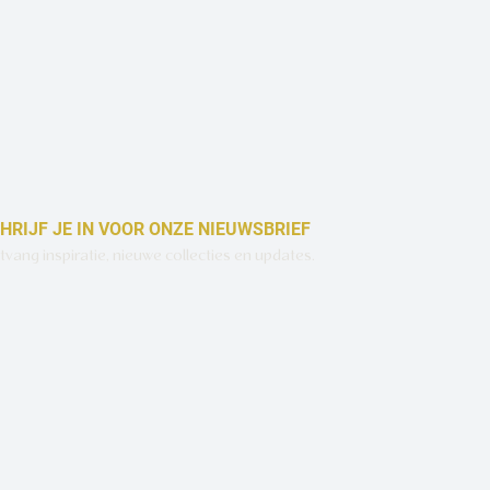
HRIJF JE IN VOOR ONZE NIEUWSBRIEF
vang inspiratie, nieuwe collecties en updates.