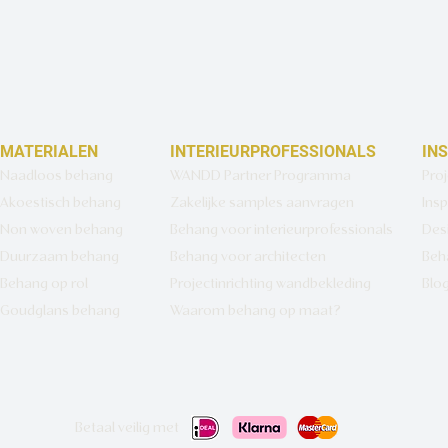
MATERIALEN
INTERIEURPROFESSIONALS
IN
Naadloos behang
WANDD Partner Programma
Pro
Akoestisch behang
Zakelijke samples aanvragen
Insp
Non woven behang
Behang voor interieurprofessionals
Des
Duurzaam behang
Behang voor architecten
Beh
Behang op rol
Projectinrichting wandbekleding
Blo
Goudglans behang
Waarom behang op maat?
Betaal veilig met