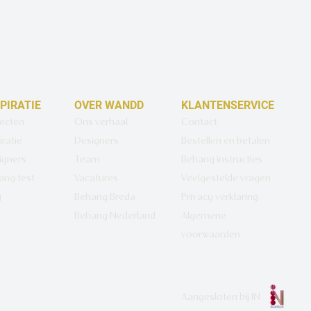
SPIRATIE
OVER WANDD
KLANTENSERVICE
jecten
Ons verhaal
Contact
iratie
Designers
Bestellen en betalen
igners
Team
Behang instructies
ang test
Vacatures
Veelgestelde vragen
g
Behang Breda
Privacy verklaring
Behang Nederland
Algemene
voorwaarden
Aangesloten bij
IN