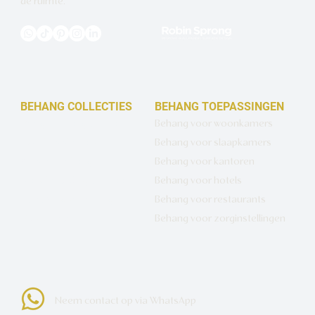
de ruimte.
BEHANG COLLECTIES
BEHANG TOEPASSINGEN
Design behang op maat
Behang voor woonkamers
Luxe basisbehang
Behang voor slaapkamers
Artistiek behang
Behang voor kantoren
Wandbekleding op maat
Behang voor hotels
Hotel Chique behang
Behang voor restaurants
Muurcirkels
Behang voor zorginstellingen
Neem contact op via WhatsApp