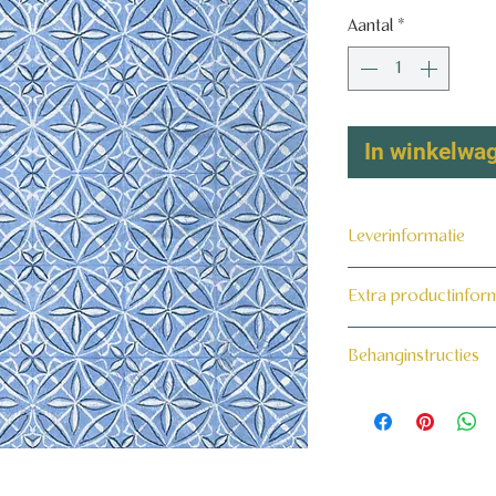
Aantal
*
In winkelwa
Leverinformatie
Dit product wordt 
Extra productinfor
maat voor jou gema
160 grams non-wo
Behanginstructies
Bekijk hier onze beh