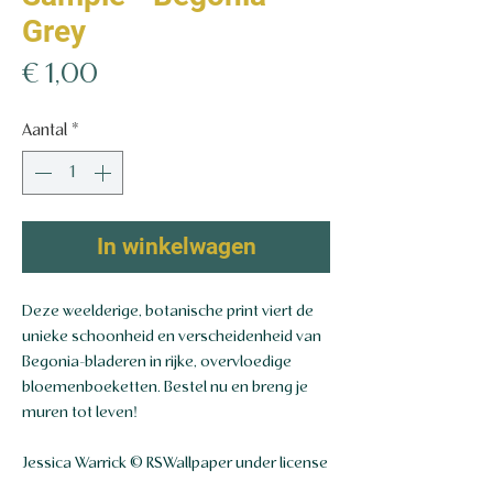
Grey
Prijs
€ 1,00
Aantal
*
In winkelwagen
Deze weelderige, botanische print viert de
unieke schoonheid en verscheidenheid van
Begonia-bladeren in rijke, overvloedige
bloemenboeketten. Bestel nu en breng je
muren tot leven!
Jessica Warrick © RSWallpaper under license