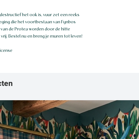
estructief het ook is, vuur zet een reeks
ging die het voortbestaan ​​van Fynbos
 van de Protea worden door de hitte
ij. Bestel nu en breng je muren tot leven!
license
cten