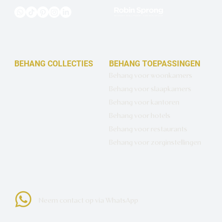
BEHANG COLLECTIES
BEHANG TOEPASSINGEN
Design behang op maat
Behang voor woonkamers
Luxe basisbehang
Behang voor slaapkamers
Artistiek behang
Behang voor kantoren
Wandbekleding op maat
Behang voor hotels
Hotel Chique behang
Behang voor restaurants
Muurcirkels
Behang voor zorginstellingen
Neem contact op via WhatsApp