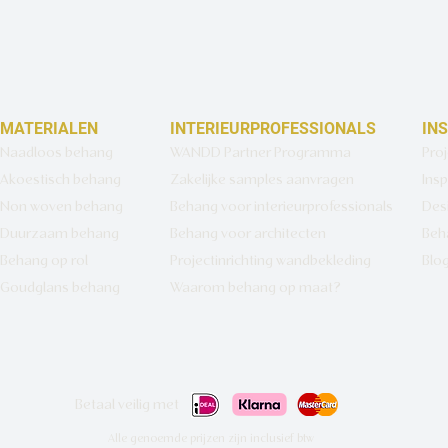
MATERIALEN
INTERIEURPROFESSIONALS
IN
Naadloos behang
WANDD Partner Programma
Pro
Akoestisch behang
Zakelijke samples aanvragen
Insp
Non woven behang
Behang voor interieurprofessionals
Des
Duurzaam behang
Behang voor architecten
Beh
Behang op rol
Projectinrichting wandbekleding
Blo
Goudglans behang
Waarom behang op maat?
Betaal veilig met
Alle genoemde prijzen zijn inclusief btw