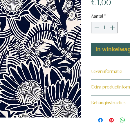
Prijs
€ 1,00
Aantal
*
In winkelwa
Leverinformatie
Dit product wordt 
Extra productinfor
maat voor jou gema
160 grams non-wo
Behanginstructies
Bekijk hier onze beh