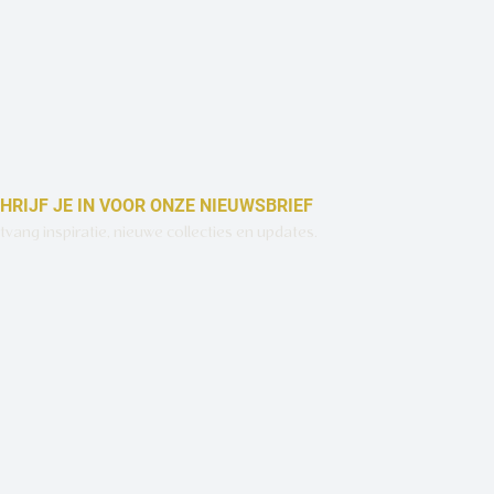
HRIJF JE IN VOOR ONZE NIEUWSBRIEF
vang inspiratie, nieuwe collecties en updates.