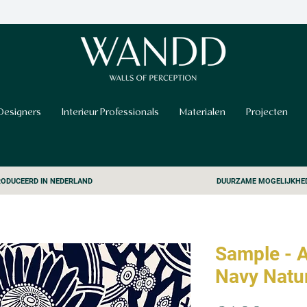
Designers
Interieur Professionals
Materialen
Projecten
ODUCEERD IN NEDERLAND
DUURZAME MOGELIJKHE
Sample - A
Navy Natu