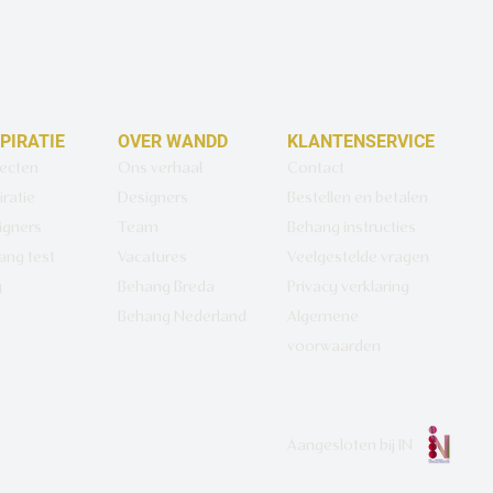
SPIRATIE
OVER WANDD
KLANTENSERVICE
jecten
Ons verhaal
Contact
iratie
Designers
Bestellen en betalen
igners
Team
Behang instructies
ang test
Vacatures
Veelgestelde vragen
g
Behang Breda
Privacy verklaring
Behang Nederland
Algemene
voorwaarden
Aangesloten bij
IN