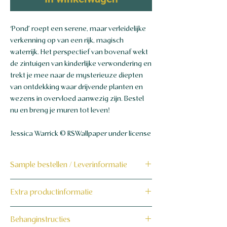
‘Pond’ roept een serene, maar verleidelijke
verkenning op van een rijk, magisch
waterrijk. Het perspectief van bovenaf wekt
de zintuigen van kinderlijke verwondering en
trekt je mee naar de mysterieuze diepten
van ontdekking waar drijvende planten en
wezens in overvloed aanwezig zijn. Bestel
nu en breng je muren tot leven!
Jessica Warrick © RSWallpaper under license
Sample bestellen / Leverinformatie
Bestel hier de sample
Extra productinformatie
Dit product wordt binnen 7 tot 10
160 grams non-woven behang
Behanginstructies
werkdagen op maat voor jou gemaakt en