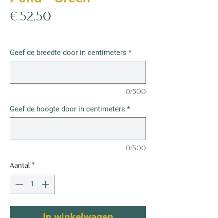
Prijs
€ 52,50
€ 52,50
/
1m²
€ 52,50
per
Geef de breedte door in centimeters
*
1
Vierkante
meter
0/500
Geef de hoogte door in centimeters
*
0/500
Aantal
*
In winkelwagen