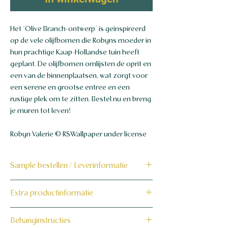
Het ´Olive Branch-ontwerp´ is geïnspireerd
op de vele olijfbomen die Robyns moeder in
hun prachtige Kaap-Hollandse tuin heeft
geplant. De olijfbomen omlijsten de oprit en
een van de binnenplaatsen, wat zorgt voor
een serene en grootse entree en een
rustige plek om te zitten. Bestel nu en breng
je muren tot leven!
Robyn Valerie © RSWallpaper under license
Sample bestellen / Leverinformatie
Bestel hier de sample
Extra productinformatie
Dit product wordt binnen 7 tot 10
160 grams non-woven behang
Behanginstructies
werkdagen op maat voor jou gemaakt en