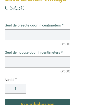
Prijs
€ 52,50
€ 52,50
/
1m²
€ 52,50
per
Geef de breedte door in centimeters
*
1
Vierkante
meter
0/500
Geef de hoogte door in centimeters
*
0/500
Aantal
*
In winkelwagen