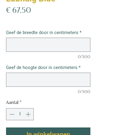
Prijs
€ 67,50
€ 67,50
/
1m²
€ 67,50
per
Geef de breedte door in centimeters
*
1
Vierkante
meter
0/500
Geef de hoogte door in centimeters
*
0/500
Aantal
*
In winkelwagen