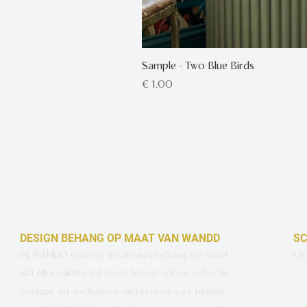
Sample - Two Blue Birds
Prijs
€ 1,00
DESIGN BEHANG OP MAAT VAN WANDD
SC
Bij WANDD creëren we design behang op maat
Ont
dat elke ruimte tot leven brengt. Onze collectie
bestaat uit exclusieve ontwerpen van binnen-