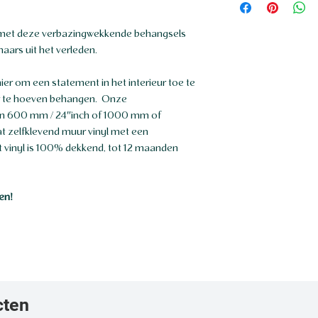
De muurcirkel kan 
gladde ondergrond.
 met deze verbazingwekkende behangsels
zijn, een muur met 
aars uit het verleden.
deur. Op een onder
randen eerder losla
ier om een statement in het interieur toe te
r te hoeven behangen. Onze
een 600 mm / 24″inch of 1000 mm of
mat zelfklevend muur vinyl met een
et vinyl is 100% dekkend, tot 12 maanden
en!
cten