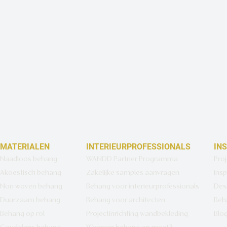
MATERIALEN
INTERIEURPROFESSIONALS
IN
Naadloos behang
WANDD Partner Programma
Pro
Akoestisch behang
Zakelijke samples aanvragen
Insp
Non woven behang
Behang voor interieurprofessionals
Des
Duurzaam behang
Behang voor architecten
Beh
Behang op rol
Projectinrichting wandbekleding
Blo