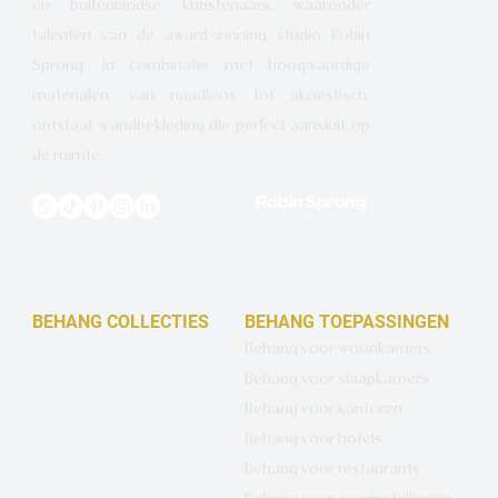
en buitenlandse kunstenaars, waaronder
talenten van de award-winning studio Robin
Sprong. In combinatie met hoogwaardige
materialen, van naadloos tot akoestisch,
ontstaat wandbekleding die perfect aansluit op
de ruimte.
BEHANG COLLECTIES
BEHANG TOEPASSINGEN
Design behang op maat
Behang voor woonkamers
Luxe basisbehang
Behang voor slaapkamers
Artistiek behang
Behang voor kantoren
Wandbekleding op maat
Behang voor hotels
Hotel Chique behang
Behang voor restaurants