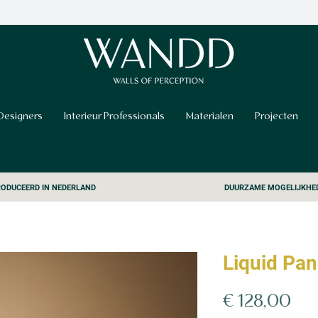
Designers
Interieur Professionals
Materialen
Projecten
ODUCEERD IN NEDERLAND
DUURZAME MOGELIJKHE
Liquid Pa
Prij
€ 128,00