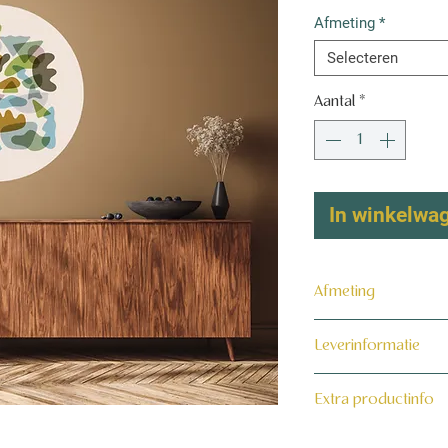
Afmeting
*
Selecteren
Aantal
*
In winkelwa
Afmeting
Keuze uit een diam
Leverinformatie
centimeter.
Dit product wordt 
Extra productinfo
maat voor jou gema
De muurcirckel is g