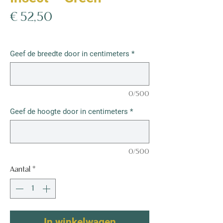
Prijs
€ 52,50
€ 52,50
/
1m²
€ 52,50
per
Geef de breedte door in centimeters
*
1
Vierkante
meter
0/500
Geef de hoogte door in centimeters
*
0/500
Aantal
*
In winkelwagen