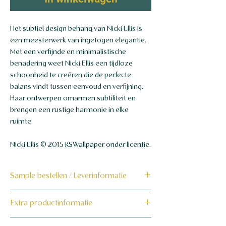
Het subtiel design behang van Nicki Ellis is
een meesterwerk van ingetogen elegantie.
Met een verfijnde en minimalistische
benadering weet Nicki Ellis een tijdloze
schoonheid te creëren die de perfecte
balans vindt tussen eenvoud en verfijning.
Haar ontwerpen omarmen subtiliteit en
brengen een rustige harmonie in elke
ruimte.
Nicki Ellis © 2015 RSWallpaper onder licentie.
Sample bestellen / Leverinformatie
Bestel hier de sample
Extra productinformatie
Dit product wordt binnen 7 tot 10
160 grams non-woven behang