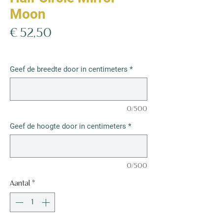
Moon
Prijs
€ 52,50
€ 52,50
/
1m²
€ 52,50
per
Geef de breedte door in centimeters
*
1
Vierkante
meter
0/500
Geef de hoogte door in centimeters
*
0/500
Aantal
*