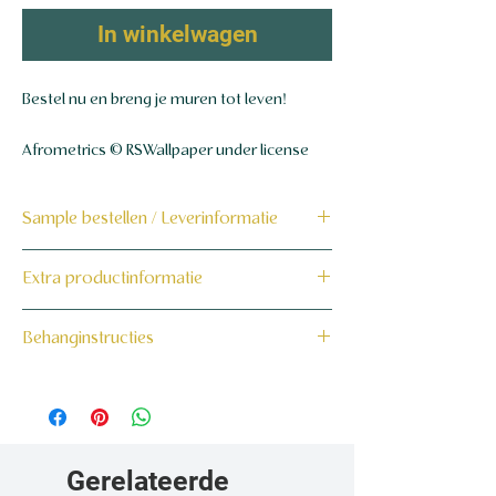
In winkelwagen
Bestel nu en breng je muren tot leven!
Afrometrics © RSWallpaper under license
Sample bestellen / Leverinformatie
Bestel hier de sample
Extra productinformatie
Dit product wordt binnen 7 tot 10
160 grams non-woven behang
Behanginstructies
werkdagen op maat voor jou gemaakt en
verzonden.
Bekijk hier onze behanginstructies.
Gerelateerde