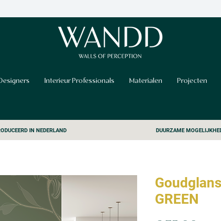
Designers
Interieur Professionals
Materialen
Projecten
ODUCEERD IN NEDERLAND
DUURZAME MOGELIJKHE
Goudglans
GREEN