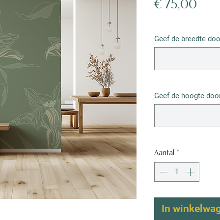
Prijs
€ 75,00
€ 75,00
/
1m²
€ 75,00
Geef de breedte doo
per
1
Vierkante
meter
Geef de hoogte door
Aantal
*
In winkelwa