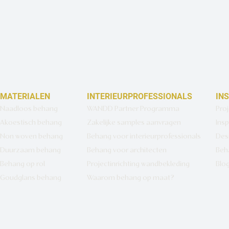
MATERIALEN
INTERIEURPROFESSIONALS
IN
Naadloos behang
WANDD Partner Programma
Pro
Akoestisch behang
Zakelijke samples aanvragen
Insp
Non woven behang
Behang voor interieurprofessionals
Des
Duurzaam behang
Behang voor architecten
Beh
Behang op rol
Projectinrichting wandbekleding
Blo
Goudglans behang
Waarom behang op maat?