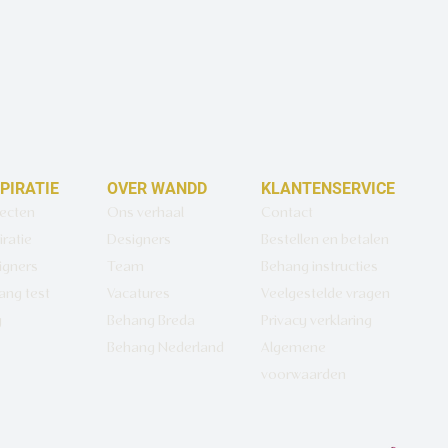
SPIRATIE
OVER WANDD
KLANTENSERVICE
jecten
Ons verhaal
Contact
iratie
Designers
Bestellen en betalen
igners
Team
Behang instructies
ang test
Vacatures
Veelgestelde vragen
g
Behang Breda
Privacy verklaring
Behang Nederland
Algemene
voorwaarden