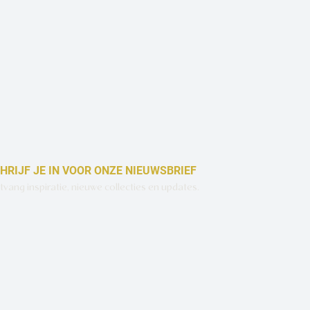
HRIJF JE IN VOOR ONZE NIEUWSBRIEF
vang inspiratie, nieuwe collecties en updates.