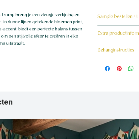
 Tromp breng je een vleugje verfijning en
Sample bestellen / 
jke, in dunne lijnen getekende bloemen print,
Bestel hier de samp
ie-accent, biedt een perfecte balans tussen
Extra productinfor
om een stijlvolle sfeer te creëren in elke
Dit product wordt 
me uitstraalt.
160 grams non-wo
Behanginstructies
maat voor jou gema
Bekijk hier onze beh
cten