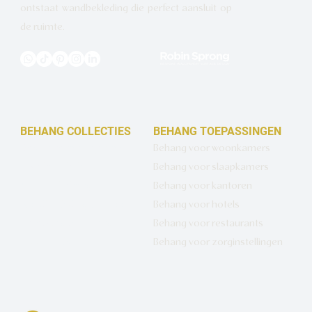
ontstaat wandbekleding die perfect aansluit op
de ruimte.
BEHANG COLLECTIES
BEHANG TOEPASSINGEN
Design behang op maat
Behang voor woonkamers
Luxe basisbehang
Behang voor slaapkamers
Artistiek behang
Behang voor kantoren
Wandbekleding op maat
Behang voor hotels
Hotel Chique behang
Behang voor restaurants
Muurcirkels
Behang voor zorginstellingen