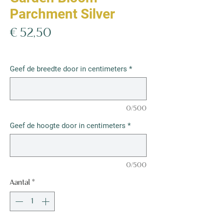
Parchment Silver
Prijs
€ 52,50
€ 52,50
/
1m²
€ 52,50
per
Geef de breedte door in centimeters
*
1
Vierkante
meter
0/500
Geef de hoogte door in centimeters
*
0/500
Aantal
*