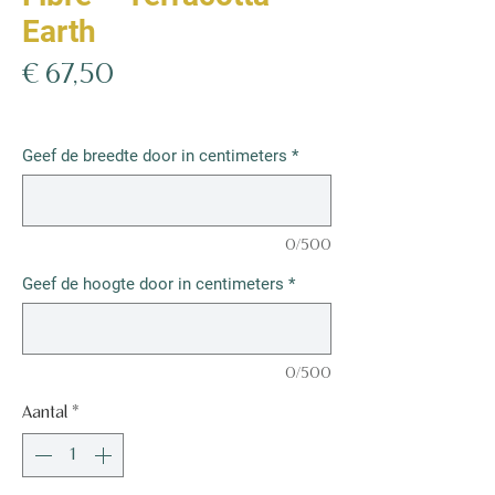
Earth
Prijs
€ 67,50
€ 67,50
/
1m²
€ 67,50
per
Geef de breedte door in centimeters
*
1
Vierkante
meter
0/500
Geef de hoogte door in centimeters
*
0/500
Aantal
*