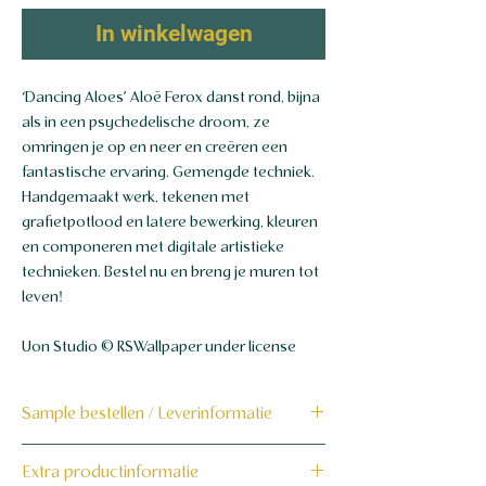
In winkelwagen
‘Dancing Aloes’ Aloë Ferox danst rond, bijna
als in een psychedelische droom, ze
omringen je op en neer en creëren een
fantastische ervaring. Gemengde techniek.
Handgemaakt werk, tekenen met
grafietpotlood en latere bewerking, kleuren
en componeren met digitale artistieke
technieken. Bestel nu en breng je muren tot
leven!
Uon Studio © RSWallpaper under license
Sample bestellen / Leverinformatie
Bestel hier de sample
Extra productinformatie