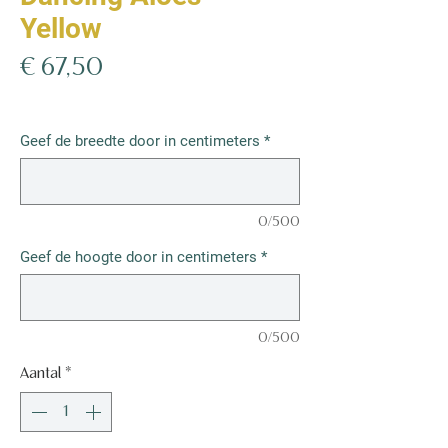
Yellow
Prijs
€ 67,50
€ 67,50
/
1m²
€ 67,50
per
Geef de breedte door in centimeters
*
1
Vierkante
meter
0/500
Geef de hoogte door in centimeters
*
0/500
Aantal
*