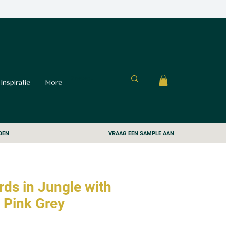
Inspiratie
More
DEN
VRAAG EEN SAMPLE AAN
irds in Jungle with
 Pink Grey