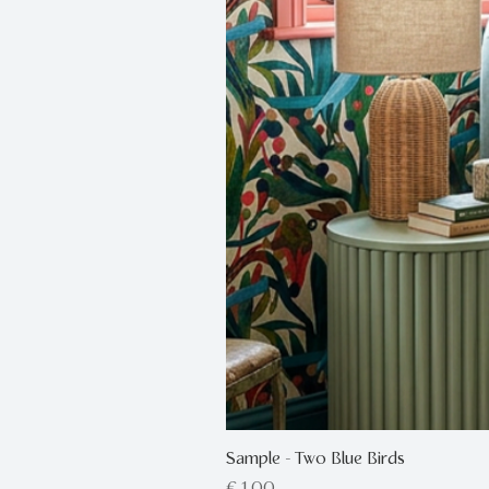
Sample - Two Blue Birds
Prijs
€ 1,00