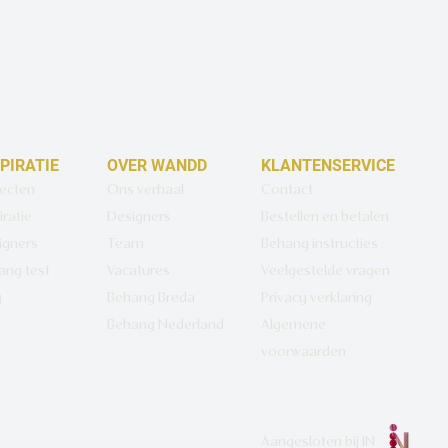
SPIRATIE
OVER WANDD
KLANTENSERVICE
jecten
Ons verhaal
Contact
iratie
Designers
Bestellen en betalen
igners
Team
Behang instructies
ang test
Vacatures
Veelgestelde vragen
g
Behang Breda
Privacy verklaring
Behang Nederland
Algemene
voorwaarden
Aangesloten bij
IN