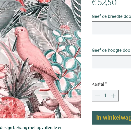
Prijs
€ 52,50
Geef de breedte doo
Geef de hoogte door
Aantal
*
In winkelwa
 design behang met opvallende en