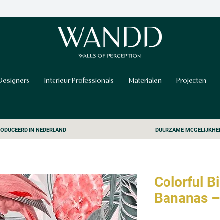
Designers
Interieur Professionals
Materialen
Projecten
ODUCEERD IN NEDERLAND
DUURZAME MOGELIJKHE
Colorful B
Bananas –