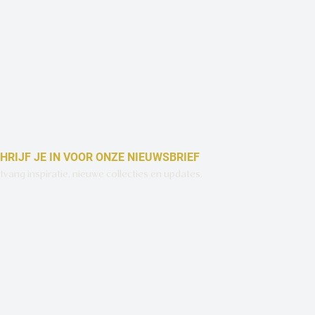
HRIJF JE IN VOOR ONZE NIEUWSBRIEF
vang inspiratie, nieuwe collecties en updates.