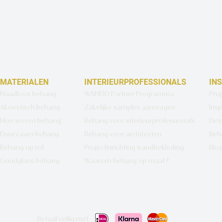
MATERIALEN
INTERIEURPROFESSIONALS
IN
Naadloos behang
WANDD Partner Programma
Pro
Akoestisch behang
Zakelijke samples aanvragen
Insp
Non woven behang
Behang voor interieurprofessionals
Des
Duurzaam behang
Behang voor architecten
Beh
Behang op rol
Projectinrichting wandbekleding
Blo
Goudglans behang
Waarom behang op maat?
Betaal veilig met