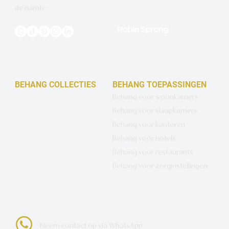
de ruimte.
BEHANG COLLECTIES
BEHANG TOEPASSINGEN
Design behang op maat
Behang voor woonkamers
Luxe basisbehang
Behang voor slaapkamers
Artistiek behang
Behang voor kantoren
Wandbekleding op maat
Behang voor hotels
Hotel Chique behang
Behang voor restaurants
Muurcirkels
Behang voor zorginstellingen
Neem contact op via WhatsApp