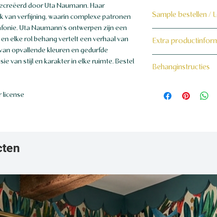
gecreëerd door Uta Naumann. Haar
Sample bestellen / 
k van verfijning, waarin complexe patronen
fonie. Uta Naumann's ontwerpen zijn een
Bestel hier de samp
en elke rol behang vertelt een verhaal van
Extra productinfor
 van opvallende kleuren en gedurfde
Dit product wordt 
160 grams non-wo
 van stijl en karakter in elke ruimte. Bestel
Behanginstructies
maat voor jou gema
Bekijk hier onze beh
 license
cten