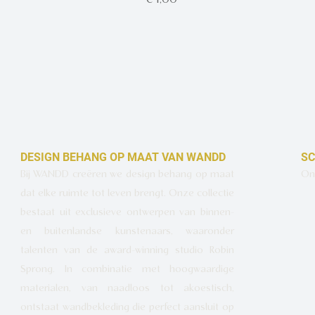
DESIGN BEHANG OP MAAT VAN WANDD
SC
Bij WANDD creëren we design behang op maat
Ont
dat elke ruimte tot leven brengt. Onze collectie
bestaat uit exclusieve ontwerpen van binnen-
en buitenlandse kunstenaars, waaronder
talenten van de award-winning studio Robin
Sprong. In combinatie met hoogwaardige
materialen, van naadloos tot akoestisch,
ontstaat wandbekleding die perfect aansluit op