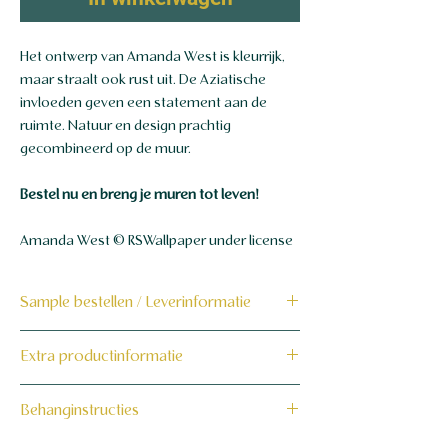
Het ontwerp van Amanda West is kleurrijk,
maar straalt ook rust uit. De Aziatische
invloeden geven een statement aan de
ruimte. Natuur en design prachtig
gecombineerd op de muur.
Bestel nu en breng je muren tot leven!
Amanda West © RSWallpaper under license
Sample bestellen / Leverinformatie
Bestel hier de sample
Extra productinformatie
Dit product wordt binnen 7 tot 10
160 grams non-woven behang
Behanginstructies
werkdagen op maat voor jou gemaakt en
verzonden.