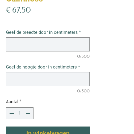
Prijs
€ 67,50
€ 67,50
/
1m²
€ 67,50
per
Geef de breedte door in centimeters
*
1
Vierkante
meter
0/500
Geef de hoogte door in centimeters
*
0/500
Aantal
*
In winkelwagen