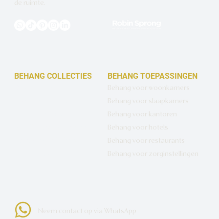
de ruimte.
BEHANG COLLECTIES
BEHANG TOEPASSINGEN
Design behang op maat
Behang voor woonkamers
Luxe basisbehang
Behang voor slaapkamers
Artistiek behang
Behang voor kantoren
Wandbekleding op maat
Behang voor hotels
Hotel Chique behang
Behang voor restaurants
Muurcirkels
Behang voor zorginstellingen
Neem contact op via WhatsApp