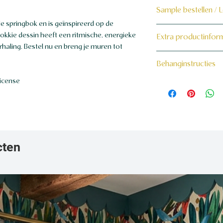
Sample bestellen / 
de springbok en is geïnspireerd op de
Bestel hier de samp
Bokkie dessin heeft een ritmische, energieke
Extra productinfor
aling. Bestel nu en breng je muren tot
Dit product wordt 
160 grams non-wo
Behanginstructies
maat voor jou gema
license
Bekijk hier onze beh
cten