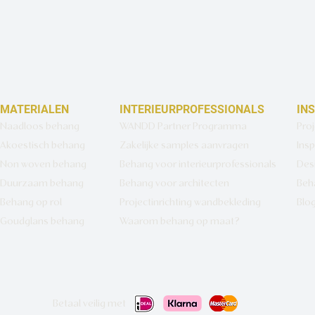
MATERIALEN
INTERIEURPROFESSIONALS
IN
Naadloos behang
WANDD Partner Programma
Pro
Akoestisch behang
Zakelijke samples aanvragen
Insp
Non woven behang
Behang voor interieurprofessionals
Des
Duurzaam behang
Behang voor architecten
Beh
Behang op rol
Projectinrichting wandbekleding
Blo
Goudglans behang
Waarom behang op maat?
Betaal veilig met