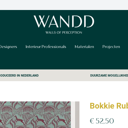
Designers
Interieur Professionals
Materialen
Projecten
ODUCEERD IN NEDERLAND
DUURZAME MOGELIJKHE
Bokkie Ru
Prijs
€ 52,50