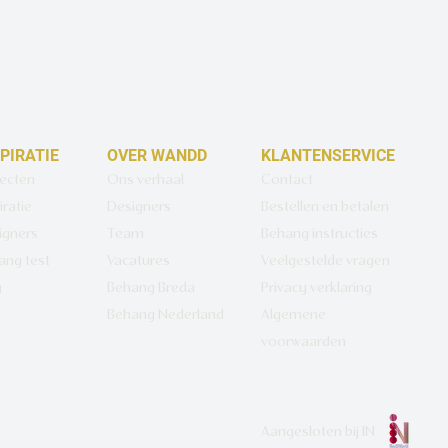
SPIRATIE
OVER WANDD
KLANTENSERVICE
jecten
Ons verhaal
Contact
iratie
Designers
Bestellen en betalen
igners
Team
Behang instructies
ang test
Vacatures
Veelgestelde vragen
g
Behang Breda
Privacy verklaring
Behang Nederland
Algemene
voorwaarden
Aangesloten bij
IN