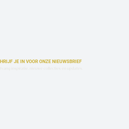
HRIJF JE IN VOOR ONZE NIEUWSBRIEF
vang inspiratie, nieuwe collecties en updates.