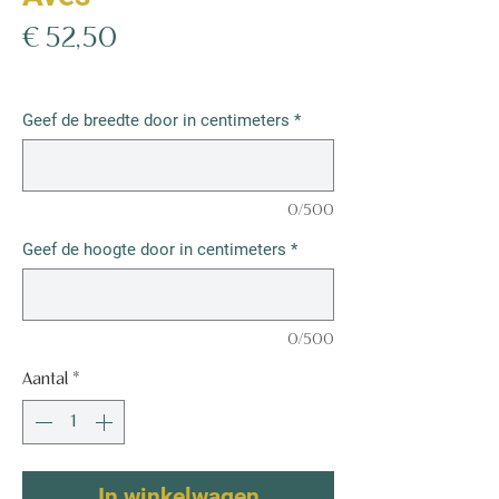
Prijs
€ 52,50
€ 52,50
/
1m²
€ 52,50
per
Geef de breedte door in centimeters
*
1
Vierkante
meter
0/500
Geef de hoogte door in centimeters
*
0/500
Aantal
*
In winkelwagen