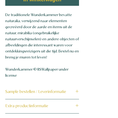
De traditionele Wunderkammer bevatte
naturalia, verwijzend naar elementen
gecreëerd door de aarde en items uit de
natuur, mirabilia (ongebruikelijke
natuurverschijnselen) en andere objecten of
afbeeldingen die interessant waren voor
ontdekkingsreizigers uit die tijd. Bestel nu en
breng je muren tot leven!
Wunderkammer © RSWallpaper under
license
Sample bestellen / Leverinformatie
Bestel hier de sample
Extra productinformatie
160 grams non-woven behang