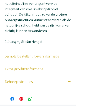
het uiteindelijke behangontwerp de
integriteit van elke unieke rijstkorrel
behoudt. De kijker moet zowel de grotere
ontwerpstructuren kunnen waarderen als de
natuurlijke schoonheid van de rijstkorrel van
dichtbij kunnen bewonderen.
Behang by Stefan Hengst
Sample bestellen / Leverinformatie
Bestel hier de sample
Extra productinformatie
Dit product wordt binnen 7 tot 10
160 grams non-woven behang
Behanginstructies
werkdagen op maat voor jou gemaakt en
verzonden.
Bekijk hier onze behanginstructies.