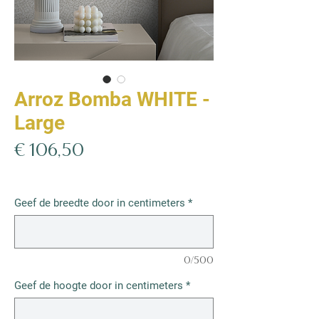
Arroz Bomba WHITE -
Large
Prijs
€ 106,50
€ 106,50
/
1m²
€ 106,50
per
Geef de breedte door in centimeters
*
1
Vierkante
meter
0/500
Geef de hoogte door in centimeters
*