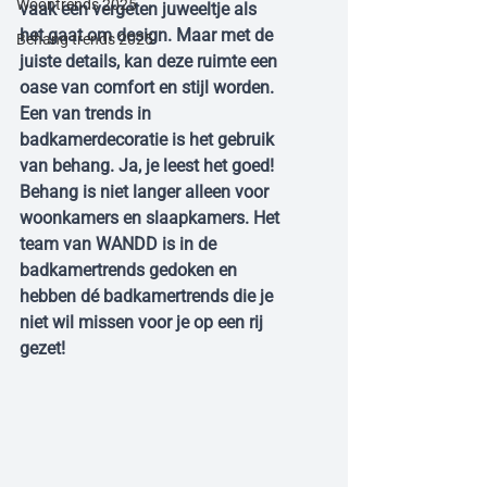
Woontrends 2025
vaak een vergeten juweeltje als 
het gaat om design. Maar met de 
Behang trends 2025
juiste details, kan deze ruimte een 
oase van comfort en stijl worden. 
Een van trends in 
badkamerdecoratie is het gebruik 
van behang. Ja, je leest het goed! 
Behang is niet langer alleen voor 
woonkamers en slaapkamers. Het 
team van WANDD is in de 
badkamertrends gedoken en 
hebben dé badkamertrends die je 
niet wil missen voor je op een rij 
gezet!