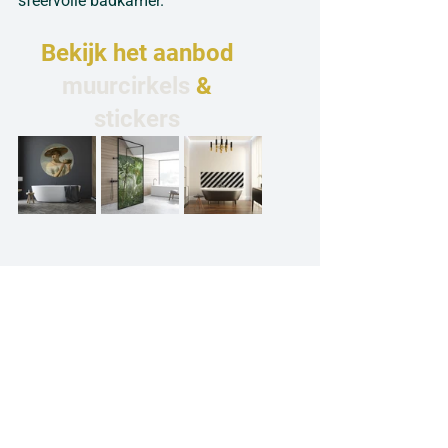
sfeervolle badkamer.
Bekijk het aanbod 
muurcirkels
 & 
stickers
Vochtbestending 
Het design behang van WANDD is 
ademend en vochtregulerend en 
daardoor zeer geschikt om toe te 