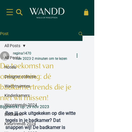
Post
All Posts
regina1470
All Posts
1 nov 2023
2 minuten om te lezen
De toekomst van
Hotels
ontspanning: dé
Designer collectie
badkamertrends die je
Wachtruimtes
Kinderkamers
niet wil missen!
Woontrends 2024
Bijgewerkt op:
29 nov 2023
Ben jij ook uitgekeken op die witte 
Badkamer
tegels in je badkamer? Dat 
Kleurtrends 2024
snappen wij! De badkamer is 