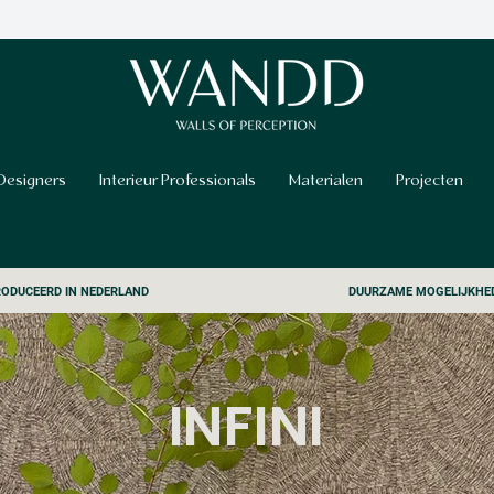
Designers
Interieur Professionals
Materialen
Projecten
ODUCEERD IN NEDERLAND
DUURZAME MOGELIJKHE
INFINI