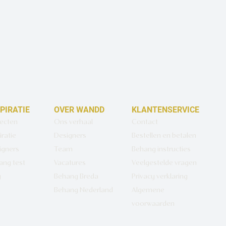
SPIRATIE
OVER WANDD
KLANTENSERVICE
jecten
Ons verhaal
Contact
iratie
Designers
Bestellen en betalen
igners
Team
Behang instructies
ang test
Vacatures
Veelgestelde vragen
g
Behang Breda
Privacy verklaring
Behang Nederland
Algemene
voorwaarden