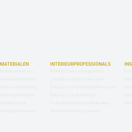
MATERIALEN
INTERIEURPROFESSIONALS
IN
Naadloos behang
WANDD Partner Programma
Pro
Akoestisch behang
Zakelijke samples aanvragen
Insp
Non woven behang
Behang voor interieurprofessionals
Des
Duurzaam behang
Behang voor architecten
Beh
Behang op rol
Projectinrichting wandbekleding
Blo
Goudglans behang
Waarom behang op maat?