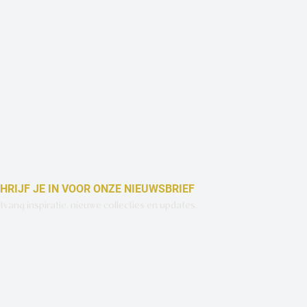
HRIJF JE IN VOOR ONZE NIEUWSBRIEF
vang inspiratie, nieuwe collecties en updates.