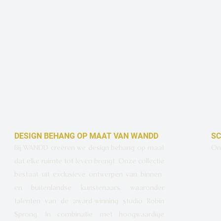
DESIGN BEHANG OP MAAT VAN WANDD
SC
Bij WANDD creëren we design behang op maat
Ont
dat elke ruimte tot leven brengt. Onze collectie
bestaat uit exclusieve ontwerpen van binnen-
en buitenlandse kunstenaars, waaronder
talenten van de award-winning studio Robin
Sprong. In combinatie met hoogwaardige