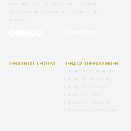
materialen, van naadloos tot akoestisch,
ontstaat wandbekleding die perfect aansluit op
de ruimte.
BEHANG COLLECTIES
BEHANG TOEPASSINGEN
Design behang op maat
Behang voor woonkamers
Luxe basisbehang
Behang voor slaapkamers
Artistiek behang
Behang voor kantoren
Wandbekleding op maat
Behang voor hotels
Hotel Chique behang
Behang voor restaurants
Muurcirkels
Behang voor zorginstellingen