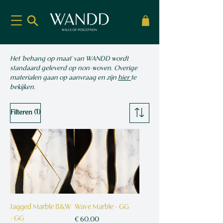
Het 'behang op maat' van WANDD wordt
standaard geleverd op non-woven. ​Overige
materialen gaan op aanvraag en zijn
hier
te
bekijken.
(1)
Filteren
Jagged Marble B&W
Wave Marble - GG
- GG
Prijs
€ 60,00