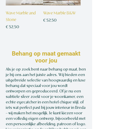
0
5
n
n
p
0
t
t
e
p
Wave Marble and
Wave Marble B&W
e
e
r
e
Stone
Prijs
€ 52,50
m
m
1
r
Prijs
€ 52,50
€ 52,50
/
1m²
e
e
V
1
€
€ 52,50
/
1m²
t
t
i
V
€
e
e
e
i
5
r
r
r
e
2
5
Behang op maat gemaakt
k
r
,
2
voor jou
a
k
5
,
n
a
Als je op zoek bent naar behang op maat, ben
0
5
t
n
je bij ons aan het juiste adres. Wij bieden een
p
0
e
t
uitgebreide selectie van hoogwaardig en luxe
e
p
m
e
behang dat speciaal voor jou wordt
r
e
e
ontworpen en geproduceerd. Of je nu een
m
1
r
subtiele sfeer zoekt voor je woonkamer, een
t
e
V
1
echte eyecatcher in een hotel chique stijl, of
e
t
i
V
iets wat perfect past bij jouw interieur in Breda
r
e
e
i
– wij maken het mogelijk. Je kunt kiezen voor
r
r
e
een volledig eigen ontwerp, bijvoorbeeld met
een persoonlijke afbeelding, patroon of logo.
k
r