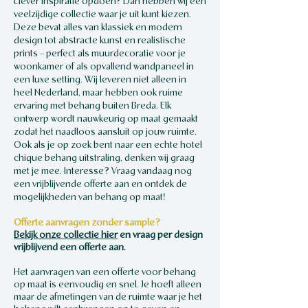
Liever inspiratie opdoen? Dan hebben wij een
a
k
veelzijdige collectie waar je uit kunt kiezen.
n
a
Deze bevat alles van klassiek en modern
t
n
design tot abstracte kunst en realistische
e
t
prints – perfect als muurdecoratie voor je
m
e
woonkamer of als opvallend wandpaneel in
e
m
een luxe setting. Wij leveren niet alleen in
t
e
heel Nederland, maar hebben ook ruime
e
t
ervaring met behang buiten Breda. Elk
r
ontwerp wordt nauwkeurig op maat gemaakt
e
zodat het naadloos aansluit op jouw ruimte.
r
Ook als je op zoek bent naar een echte hotel
chique behang uitstraling, denken wij graag
met je mee. Interesse? Vraag vandaag nog
een vrijblijvende offerte aan en ontdek de
mogelijkheden van behang op maat!
Offerte aanvragen zonder sample?
Bekijk onze collectie hier
en vraag per design
vrijblijvend een offerte aan.
Het aanvragen van een offerte voor behang
op maat is eenvoudig en snel. Je hoeft alleen
maar de afmetingen van de ruimte waar je het